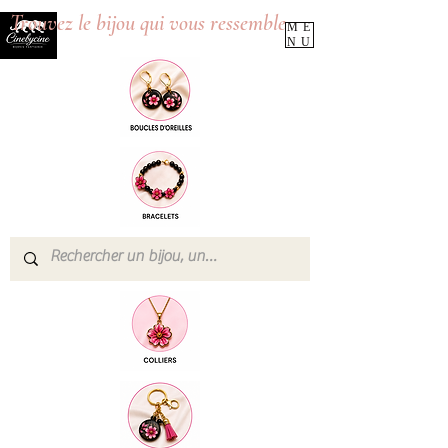
Trouvez le bijou qui vous ressemble
ME
NU