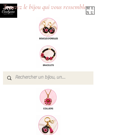
Trouvez le bijou qui vous ressemble
ME
NU