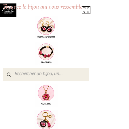
Trouvez le bijou qui vous ressemble
ME
NU