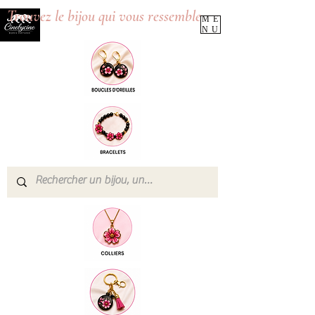
Trouvez le bijou qui vous ressemble
ME
NU