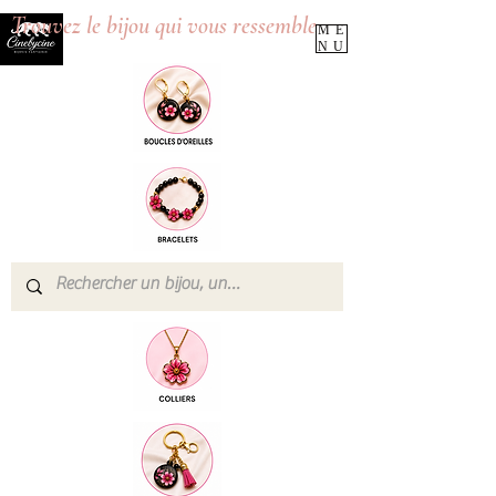
Trouvez le bijou qui vous ressemble
ME
NU