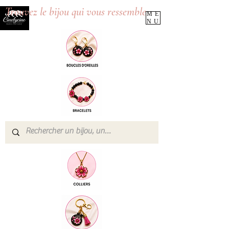
Trouvez le bijou qui vous ressemble
ME
NU