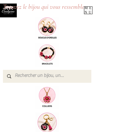
Trouvez le bijou qui vous ressemble
ME
NU