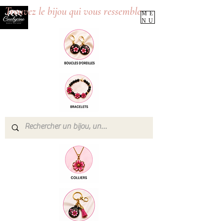
Trouvez le bijou qui vous ressemble
ME
NU