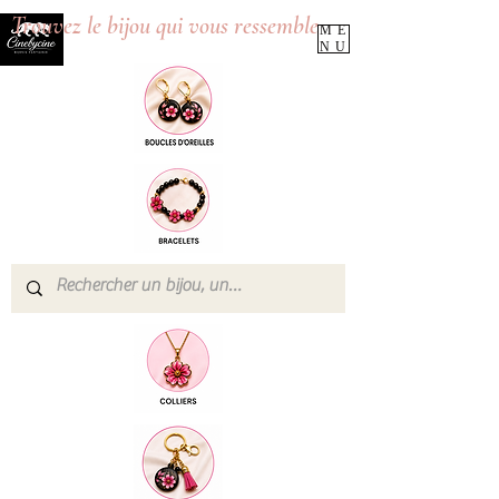
Trouvez le bijou qui vous ressemble
ME
NU