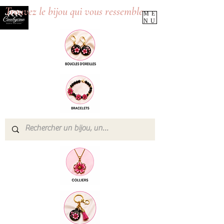
Trouvez le bijou qui vous ressemble
ME
NU