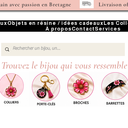
main avec passion en Bretagne
Livraison o
oux
Objets en résine / idées cadeaux
Les Col
À propos
Contact
Services
Trouvez le bijou qui vous ressemble