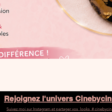
Aperçu rapide
Rejoignez l'univers Cinebyci
Suivez moi sur Instagram et partager vos looks # cinebyci