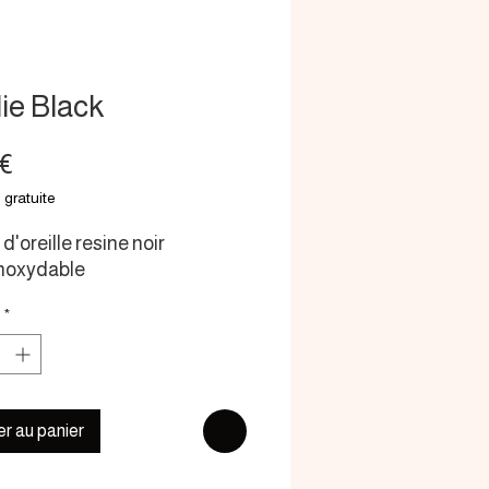
ie Black
Prix
 €
 gratuite
d'oreille resine noir
Inoxydable
*
er au panier