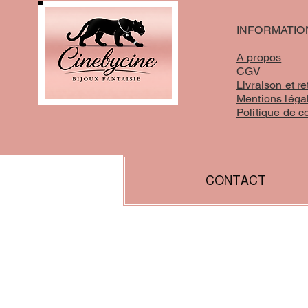
INFORMATIO
A propos
CGV
Livraison et re
Mentions léga
Politique de c
CONTACT
liens :
https://www.proxibijoux.fr