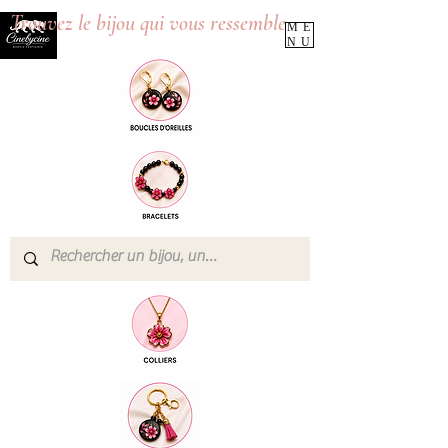
Trouvez le bijou qui vous ressemble
ME
NU