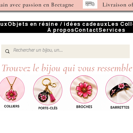
main avec passion en Bretagne
Livraison o
oux
Objets en résine / idées cadeaux
Les Col
À propos
Contact
Services
Trouvez le bijou qui vous ressemble