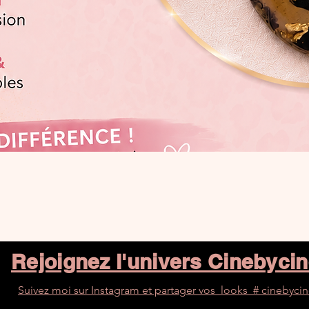
Aperçu rapide
Rejoignez l'univers Cinebyci
Suivez moi sur Instagram et partager vos looks # cinebyci