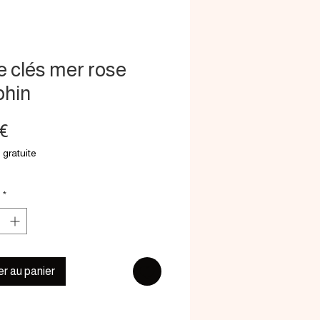
e clés mer rose
phin
Prix
 €
 gratuite
*
er au panier