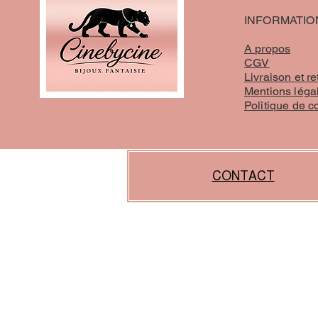
INFORMATIO
A propos
CGV
Livraison et re
Mentions léga
Politique de c
CONTACT
liens :
https://www.proxibijoux.fr