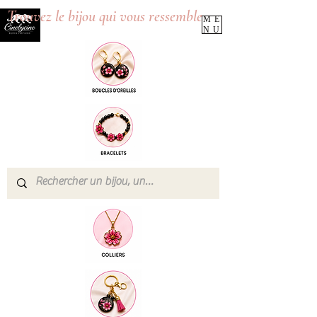
Trouvez le bijou qui vous ressemble
ME
NU