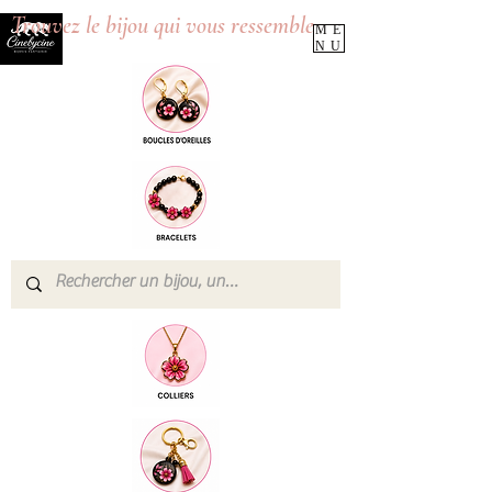
Trouvez le bijou qui vous ressemble
ME
NU