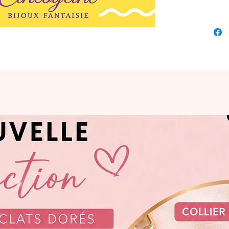
modèl
• Haute
• Pièc
✓ Style
✓ Desig
✓ Fait
✓ À po
égayer
Prix : 1
Livrai
Envoi s
Emball
Comman
www.c
Instag