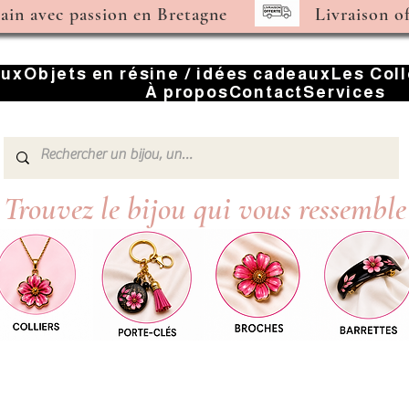
main avec passion en Bretagne
Livraison o
oux
Objets en résine / idées cadeaux
Les Col
À propos
Contact
Services
Trouvez le bijou qui vous ressemble