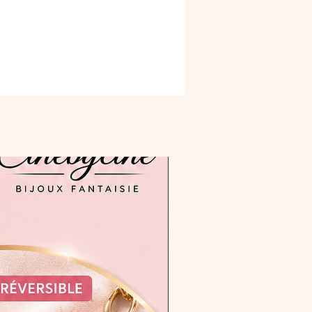
e)
ur totale : env. 5 cm
e légère et confortable
 fun, pop et printanier
n original en édition limitée
 main avec amour en France
rter au quotidien ou pour
 une tenue
0 € la paire
son & emballage
ous 3 à 5 jours ouvrés •
age cadeau offert
der sur :
inebycine.com
ram : @cinebycine