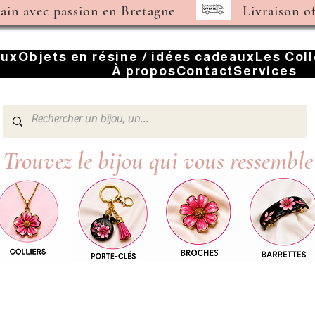
main avec passion en Bretagne
Livraison o
oux
Objets en résine / idées cadeaux
Les Col
À propos
Contact
Services
Trouvez le bijou qui vous ressemble