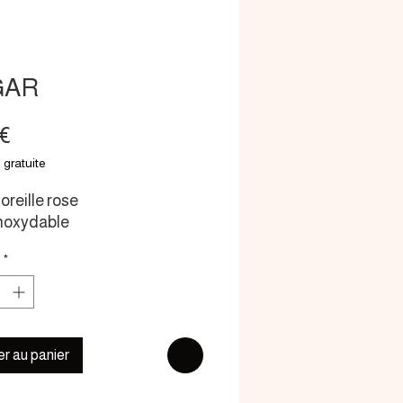
GAR
Prix
 €
 gratuite
oreille rose
inoxydable
*
er au panier