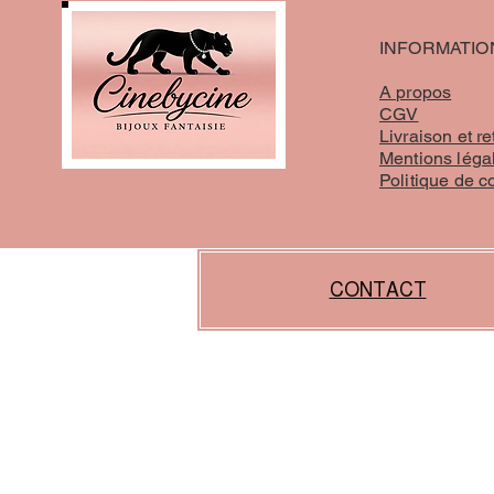
INFORMATIO
A propos
CGV
Livraison et re
Mentions léga
Politique de c
CONTACT
liens :
https://www.proxibijoux.fr