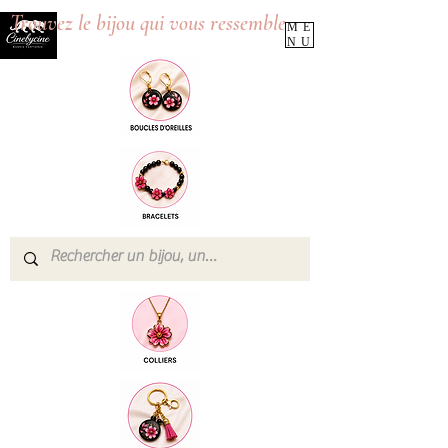
Trouvez le bijou qui vous ressemble
ME
NU