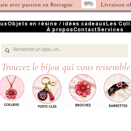
main avec passion en Bretagne
Livraison o
oux
Objets en résine / idées cadeaux
Les Col
À propos
Contact
Services
Trouvez le bijou qui vous ressemble