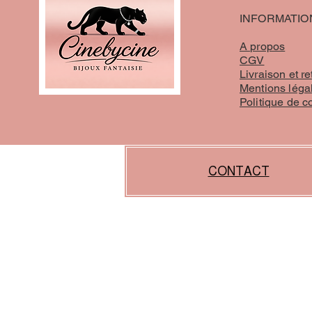
INFORMATIO
A propos
CGV
Livraison et re
Mentions léga
Politique de c
CONTACT
liens :
https://www.proxibijoux.fr