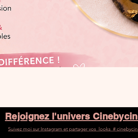
Aperçu rapide
Rejoignez l'univers Cinebyci
Suivez moi sur Instagram et partager vos looks # cinebyci