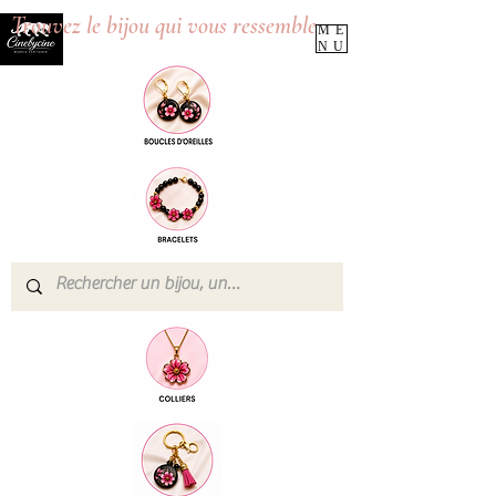
Trouvez le bijou qui vous ressemble
ME
NU