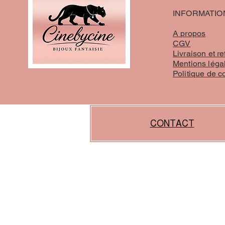
INFORMATIO
A propos
CGV
Livraison et re
Mentions léga
Politique de c
CONTACT
liens :
https://www.proxibijoux.fr