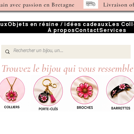
main avec passion en Bretagne
Livraison o
oux
Objets en résine / idées cadeaux
Les Col
À propos
Contact
Services
Trouvez le bijou qui vous ressemble