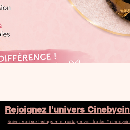
Aperçu rapide
Rejoignez l'univers Cinebyci
Suivez moi sur Instagram et partager vos looks # cinebyci