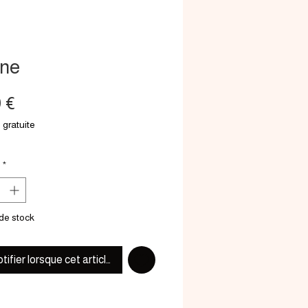
ine
Prix
0 €
 gratuite
*
de stock
tifier lorsque cet article est disponible