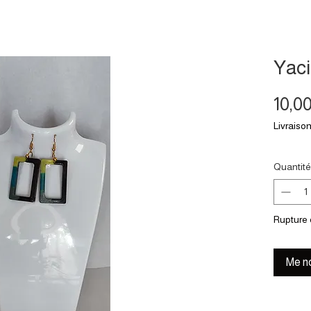
Yac
10,0
Livraison
Quantité
Rupture 
Me no