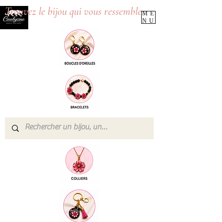
Trouvez le bijou qui vous ressemble
ME
NU