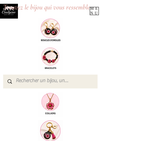
Trouvez le bijou qui vous ressemble
ME
NU