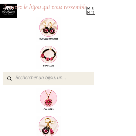
Trouvez le bijou qui vous ressemble
ME
NU