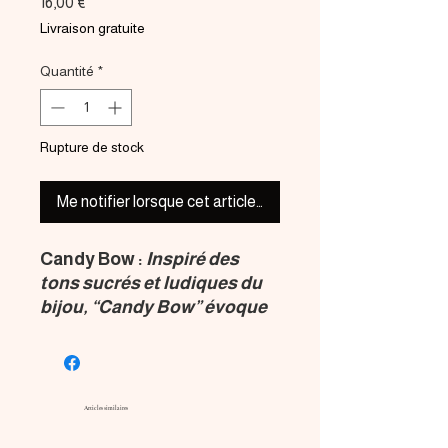
Prix
16,00 €
Livraison gratuite
Quantité
*
Rupture de stock
Me notifier lorsque cet article est disponible
Candy Bow :
Inspiré des
tons sucrés et ludiques du
bijou, “Candy Bow” évoque
la fraîcheur, la féminité et la
joie. Idéal pour illuminer un
look printanier ou estival.
Elles dégagent une énergie
Articles similaires
pétillante et féminine, entre