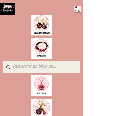
Trouvez le bijou qui vous ressemble
ME
NU