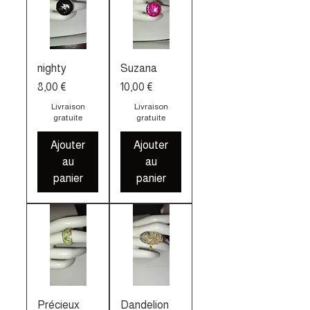
nighty
Suzana
Prix
Prix
8,00 €
10,00 €
Livraison
Livraison
gratuite
gratuite
Ajouter
Ajouter
au
au
panier
panier
Précieux
Dandelion