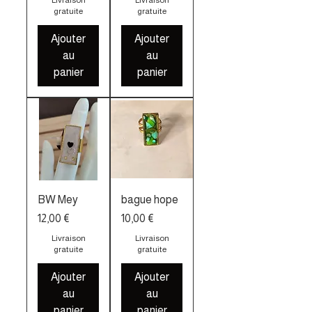
Livraison
Livraison
gratuite
gratuite
Ajouter
Ajouter
au
au
panier
panier
BW Mey
bague hope
Prix
Prix
12,00 €
10,00 €
Livraison
Livraison
gratuite
gratuite
Ajouter
Ajouter
au
au
panier
panier