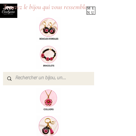
Trouvez le bijou qui vous ressemble
ME
NU