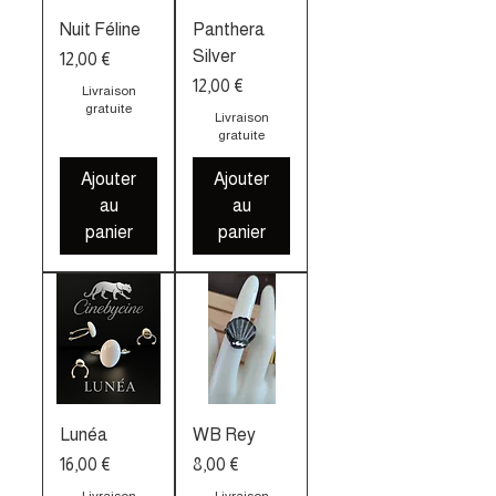
Nuit Féline
Panthera
Silver
Prix
12,00 €
Prix
12,00 €
Livraison
gratuite
Livraison
gratuite
Ajouter
Ajouter
au
au
panier
panier
Lunéa
WB Rey
Prix
Prix
16,00 €
8,00 €