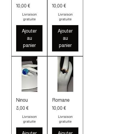
Prix
Prix
10,00 €
10,00 €
Livraison
Livraison
gratuite
gratuite
Ajouter
Ajouter
au
au
panier
panier
Ninou
Romane
Prix
Prix
8,00 €
10,00 €
Livraison
Livraison
gratuite
gratuite
Ajouter
Ajouter