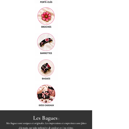
Les Bagues
:
Mes bagues sont uniques et originales. Les impressions et empreintes sont faites
à la main, sur pâte polymère de couleur et / ou résine.