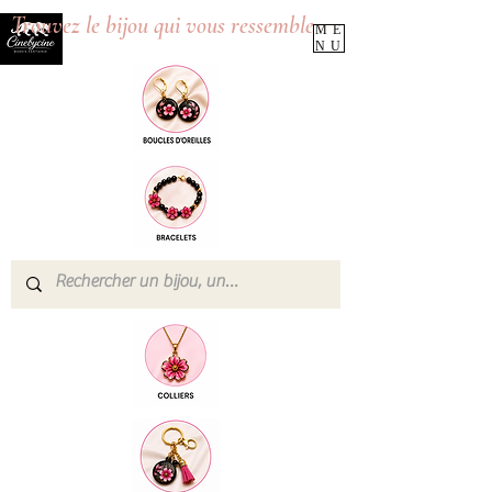
Trouvez le bijou qui vous ressemble
ME
NU