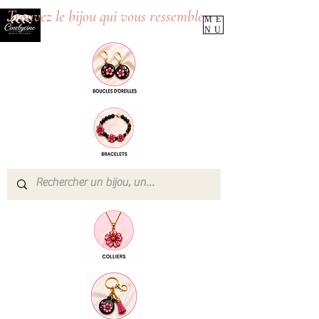
Trouvez le bijou qui vous ressemble
ME
NU