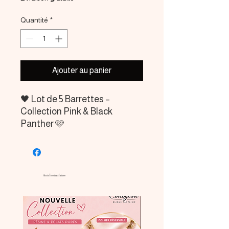
Quantité
*
Ajouter au panier
🖤 Lot de 5 Barrettes –
Collection Pink & Black
Panther 🩷
Cinebycine – Création
artisanale
Affirmez votre personnalité
Articles similaires
avec ce magnifique lot de 5
barrettes assorties, inspirées
de l'univers emblématique de
la panthère noire et rose.