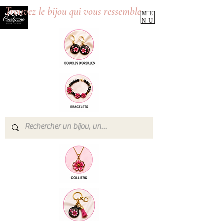
Trouvez le bijou qui vous ressemble
ME
NU