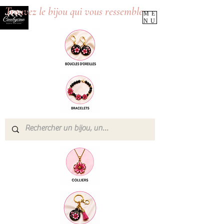
Trouvez le bijou qui vous ressemble
ME
NU