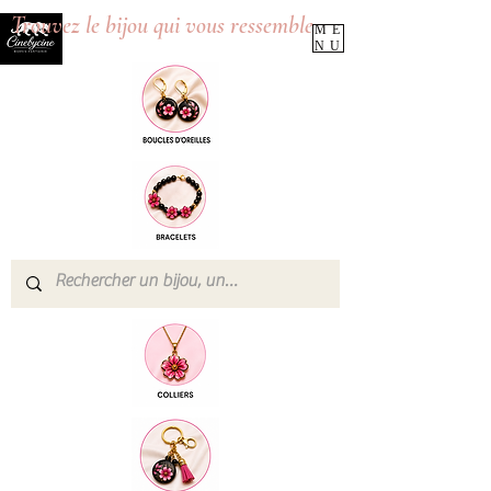
Trouvez le bijou qui vous ressemble
ME
NU