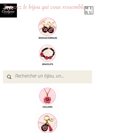
Trouvez le bijou qui vous ressemble
ME
NU